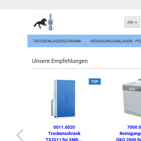
Alle
TROCKENLAGERSCHRANK
REINIGUNGSANLAGEN - PC
Unsere Empfehlungen
TOP
0011.0020
7000.
Trockenschrank
Reinigung
TS2011 für SMD,...
ÖKO 2000 für