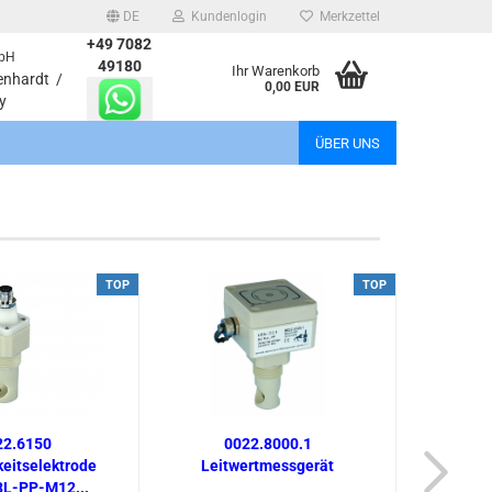
DE
Kundenlogin
Merkzettel
+49 7082
bH
49180
Ihr Warenkorb
enhardt /
0,00 EUR
y
l
ÜBER UNS
wort
TOP
TOP
rstellen
rt vergessen?
22.6150
0022.8000.1
00
keitselektrode
Leitwertmessgerät
Mes
L-PP-M12...
Lei