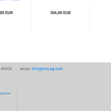
,00 EUR
306,00 EUR
2
82 60436 email:
info@imo-ag.com
 Sprache