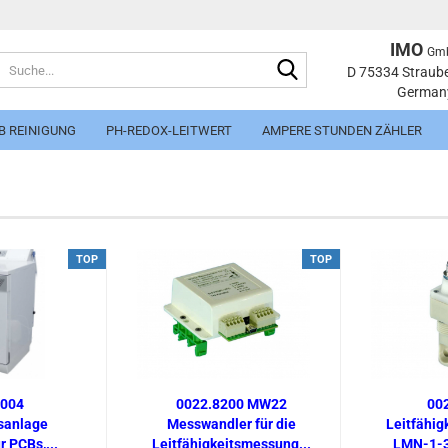
IMO
Gm
Suche...
Sprache auswählen
D 75334 Straub
German
E-Mai
B REINIGUNG
PH-REDOX-LEITWERT
AMPERE STUNDEN ZÄHLER
Pass
TOP
TOP
Konto e
Passwo
0004
0022.8200 MW22
00
sanlage
Messwandler für die
Leitfähig
 PCBs,...
Leitfähigkeitsmessung...
LMN-1-3