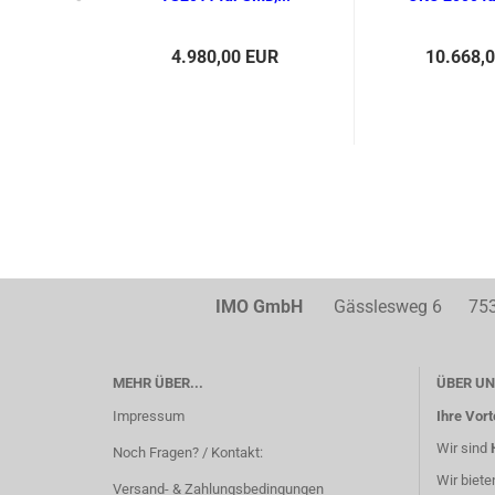
4.980,00 EUR
10.668,
IMO GmbH
Gässlesweg 6 75334 
MEHR ÜBER...
ÜBER UN
Impressum
Ihre Vort
Wir sind
Noch Fragen? / Kontakt:
Wir biete
Versand- & Zahlungsbedingungen