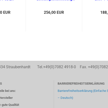
00 EUR
256,00 EUR
188
Straubenhardt Tel.+49(0)7082 4918-0 Fax. +49(0)70
S
BARRIEREFREIHEITSERKLÄRUNG
eile bei uns:
Barrierefreiheitserklärung (Einfache
Hersteller
– Deutsch)
n
gute Qualität