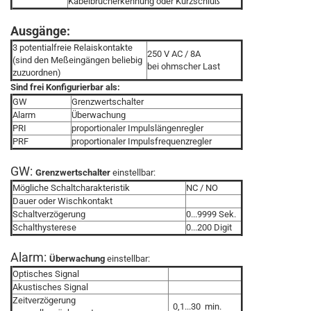
Kabelbrucherkennung oder Kurzschluß
Ausgänge:
3 potentialfreie Relaiskontakte
250 V AC / 8A
(sind den Meßeingängen beliebig
bei ohmscher Last
zuzuordnen)
Sind frei Konfigurierbar als:
GW
Grenzwertschalter
Alarm
Überwachung
PRI
proportionaler Impulslängenregler
PRF
proportionaler Impulsfrequenzregler
GW:
Grenzwertschalter
einstellbar:
Mögliche Schaltcharakteristik
NC / NO
Dauer oder Wischkontakt
Schaltverzögerung
0...9999 Sek.
Schalthysterese
0...200 Digit
Alarm:
Überwachung
einstellbar:
Optisches Signal
Akustisches Signal
Zeitverzögerung
0,1...30 min.