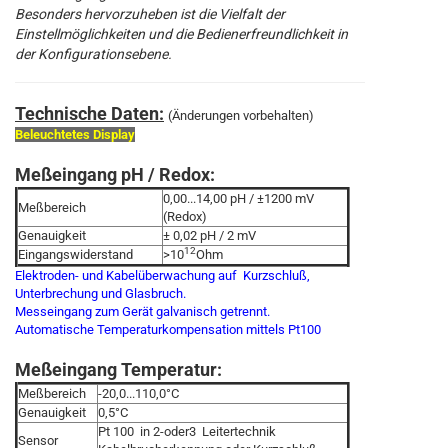
Besonders hervorzuheben ist die Vielfalt der
Einstellmöglichkeiten und die Bedienerfreundlichkeit in
der Konfigurationsebene.
Technische Daten:
(Änderungen vorbehalten)
Beleuchtetes Display
Meßeingang pH / Redox:
0,00...14,00 pH / ±1200 mV
Meßbereich
(Redox)
Genauigkeit
± 0,02 pH / 2 mV
12
Eingangswiderstand
>10
Ohm
Elektroden- und Kabelüberwachung auf Kurzschluß,
Unterbrechung und Glasbruch.
Messeingang zum Gerät galvanisch getrennt.
Automatische Temperaturkompensation mittels Pt100
Meßeingang Temperatur:
Meßbereich
-20,0...110,0°C
Genauigkeit
0,5°C
Pt 100 in 2-oder3 Leitertechnik
Sensor