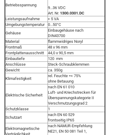
Betriebsspannung
9...36 VDC
Art. Nr.
1300.0301.DC
Leistungsaufnahme
< 5 VA
Umgebungstemperatur
0...50°C
Einbaugehäuse nach
Gehäuse
DIN43700
Material
flammwidriges Noryl
Frontmaß
48 x 96 mm
Frontplattenausschnitt
44,0 x 90,5 mm
Einbautiefe
120 mm
Anschlüsse
Steck-Schraubklemmen
Gewicht
ca. 350g
rel. Feuchte =< 75%
Klimafestigkeit
ohne Betauung
nach EN 61 010
Luft- und Kriechstrecken für
Elektrische Sicherheit
Überspannungskategorie II
Verschmutzungsgrad 2
Schutzklasse
1
nach EN 60 529
Schutzart
frontseitig IP65
nach NAMUR-Empfehlung
Elektromagnetische
NE21, EN 50 081 Teil 1,
Verträglichkeit