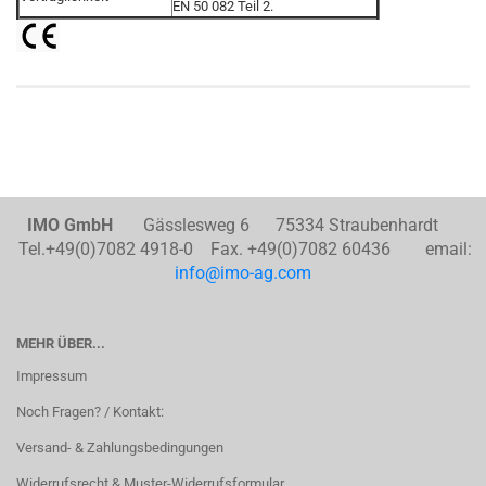
EN 50 082 Teil 2.
IMO GmbH
Gässlesweg 6 75334 Straubenhardt
Tel.+49(0)7082 4918-0 Fax. +49(0)7082 60436 email:
info@imo-ag.com
MEHR ÜBER...
Impressum
Noch Fragen? / Kontakt:
Versand- & Zahlungsbedingungen
Widerrufsrecht & Muster-Widerrufsformular