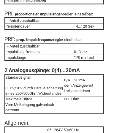
manuell zurückzusetzen
PRI:
proportionaler Impulslängenregler
einstellbar:
I - Anteil zuschaltbar
Periodendauer
4...120 Sek.
PRF:
prop. Impulsfrequenzregler
einstellbar:
I - Anteil zuschaltbar
Impulsfolgefrequenz
0...3 Hz
Impulslänge
170 ms fest
2 Analogausgänge: 0(4)...20mA
Standardsignal
0/4 ... 20 mA
dem Anzeigewert
0...5V/10V durch Parallelschaltung
frei zuzuordnen
eines 250/500Ohm Widerstandes
Maximale Bürde
500 Ohm
Vom Meßeingang galvanisch
getrennt
Allgemein:
85...264V 50/60 Hz