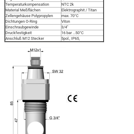
Temperaturkompensation
NTC 2k
Material Meßflächen
Elektrographit / Titan
Zellengehäuse Polypropylen
max. 70°C
Dichtungen O-Ring
Viton
Einschraubgewinde
3/4"
Druckfestigkeit
16 bar ...50°C
Anschluß M12 Stecker
5pol., IP65,