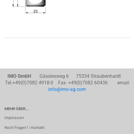
IMO GmbH
Gässlesweg 6 75334 Straubenhardt
Tel.+49(0)7082 4918-0 Fax. +49(0)7082 60436 email:
info@imo-ag.com
MEHR ÜBER...
Impressum
Noch Fragen? / Kontakt: