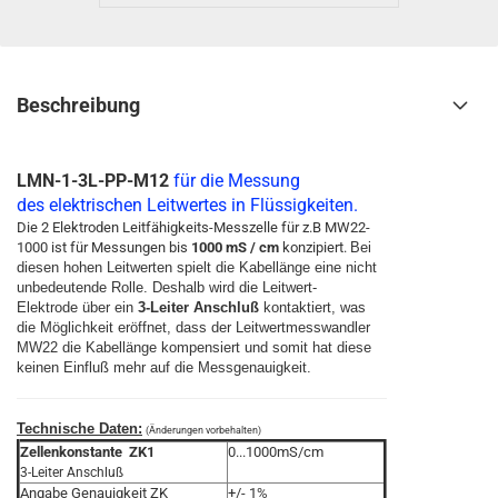
Beschreibung
LMN-1-3L-PP-M12
für die Messung
des elektrischen Leitwertes in Flüssigkeiten.
Die 2 Elektroden Leitfähigkeits-Messzelle für z.B MW22-
1000 ist für Messungen bis
1000 mS / cm
konzipiert.
Bei
diesen hohen Leitwerten spielt die Kabellänge eine nicht
unbedeutende Rolle.
Deshalb wird die Leitwert-
Elektrode über ein
3-Leiter Anschluß
kontaktiert, was
die Möglichkeit eröffnet, dass der Leitwertmesswandler
MW22 die Kabellänge kompensiert und somit hat diese
keinen Einfluß mehr auf die Messgenauigkeit.
Technische Daten:
(Änderungen vorbehalten)
Zellenkonstante ZK1
0...1000mS/cm
3-Leiter Anschluß
Angabe Genauigkeit
ZK
+/- 1%