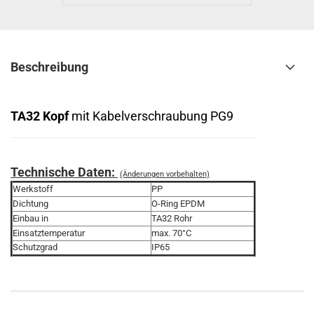
Beschreibung
TA32 Kopf
mit Kabelverschraubung PG9
Technische Daten:
(Änderungen vorbehalten)
Werkstoff
PP
Dichtung
O-Ring EPDM
Einbau in
TA32 Rohr
Einsatztemperatur
max. 70°C
Schutzgrad
IP65